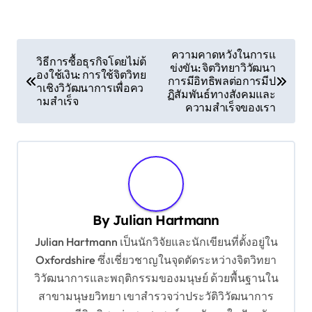
P
ความคาดหวังในการแ
วิธีการซื้อธุรกิจโดยไม่ต้
ข่งขัน: จิตวิทยาวิวัฒนา
o
องใช้เงิน: การใช้จิตวิทย
การมีอิทธิพลต่อการมีป
าเชิงวิวัฒนาการเพื่อคว
s
ฏิสัมพันธ์ทางสังคมและ
ามสำเร็จ
ความสำเร็จของเรา
t
n
a
v
i
By
Julian Hartmann
g
Julian Hartmann เป็นนักวิจัยและนักเขียนที่ตั้งอยู่ใน
a
Oxfordshire ซึ่งเชี่ยวชาญในจุดตัดระหว่างจิตวิทยา
t
วิวัฒนาการและพฤติกรรมของมนุษย์ ด้วยพื้นฐานใน
สาขามนุษยวิทยา เขาสำรวจว่าประวัติวิวัฒนาการ
i