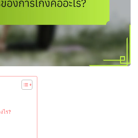
างไร?