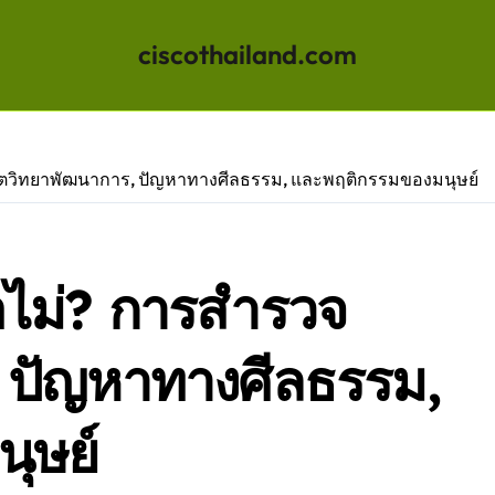
ciscothailand.com
ิตวิทยาพัฒนาการ, ปัญหาทางศีลธรรม, และพฤติกรรมของมนุษย์
อไม่? การสำรวจ
 ปัญหาทางศีลธรรม,
ุษย์