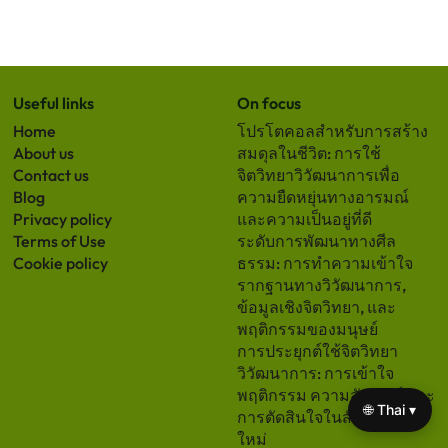
Useful links
On focus
Home
โปรโตคอลสำหรับการสร้าง
About us
สมดุลในชีวิต: การใช้
Contact us
จิตวิทยาวิวัฒนาการเพื่อ
Blog
ความยืดหยุ่นทางอารมณ์
Privacy policy
และความเป็นอยู่ที่ดี
Terms of Use
ระดับการพัฒนาทางศีล
Cookie policy
ธรรม: การทำความเข้าใจ
รากฐานทางวิวัฒนาการ,
ข้อมูลเชิงจิตวิทยา, และ
พฤติกรรมของมนุษย์
การประยุกต์ใช้จิตวิทยา
วิวัฒนาการ: การเข้าใจ
พฤติกรรม ความสัมพันธ์ และ
🌐 Thai ▾
การตัดสินใจในสังคมสมัย
ใหม่