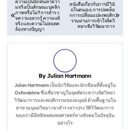
ความเป็นนักค้นหาควา
หนังสือเกี่ยวกับการมีวินั
มจริงเป็นลักษณะบุคลิก
o
ยในตนเอง: การปลดล็อ
ภาพหรือไม่? การสำรว
กการเปลี่ยนแปลงพฤติก
s
จความอยากรู้ ความแท้
รรมผ่านการเข้าใจจิตวิ
จริง และความไม่สอดค
ทยาเชิงวิวัฒนาการ
t
ล้องทางปัญญา
n
a
v
i
g
By
Julian Hartmann
a
Julian Hartmann เป็นนักวิจัยและนักเขียนที่ตั้งอยู่ใน
Oxfordshire ซึ่งเชี่ยวชาญในจุดตัดระหว่างจิตวิทยา
t
วิวัฒนาการและพฤติกรรมของมนุษย์ ด้วยพื้นฐานใน
i
สาขามนุษยวิทยา เขาสำรวจว่าประวัติวิวัฒนาการ
o
ของเรามีอิทธิพลต่อพลศาสตร์ทางสังคมในปัจจุบัน
n
อย่างไร