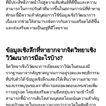
ที่มีประสิทธิภาพนำไปสู่ความสัมพันธ์ที่ดีขึ้นและความ
สามารถในการปรับตัวที่มากขึ้นในสถานการณ์ที่ท้าทาย
ทักษะนี้มีความสำคัญต่อการใช้ข้อมูลเชิงวิวัฒนาการ
เนื่องจากช่วยให้สามารถจัดการกับความเครียดได้ดีขึ้น
และส่งเสริมความเป็นอยู่ที่ดีโดยรวม
ข้อมูลเชิงลึกที่หายากจากจิตวิทยาเชิง
วิวัฒนาการมีอะไรบ้าง?
จิตวิทยาเชิงวิวัฒนาการเปิดเผยว่าวินัยในตนเองมี
รากฐานมาจากสัญชาตญาณการอยู่รอดและพฤติกรรม
ที่ปรับตัวได้ ข้อมูลเชิงลึกแสดงให้เห็นว่าความสามารถ
ของบรรพบุรุษของเราที่จะรอคอยผลตอบแทนช่วยเพิ่ม
การอยู่รอด โดยส่งเสริมความยืดหยุ่น ความเข้าใจนี้
สามารถชี้นำการเติบโตส่วนบุคคลโดยเน้นความสำคัญ
ของเป้าหมายในระยะยาวมากกว่ารางวัลในทันที การ