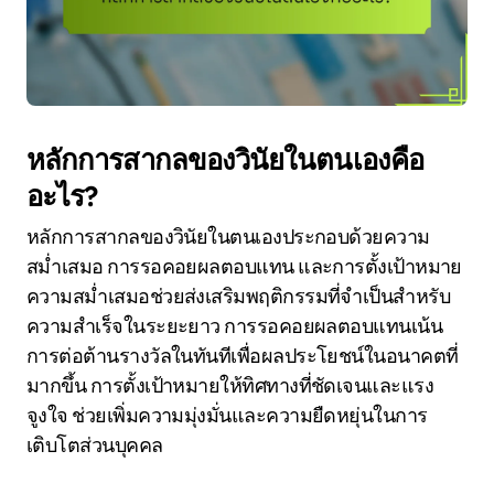
หลักการสากลของวินัยในตนเองคือ
อะไร?
หลักการสากลของวินัยในตนเองประกอบด้วยความ
สม่ำเสมอ การรอคอยผลตอบแทน และการตั้งเป้าหมาย
ความสม่ำเสมอช่วยส่งเสริมพฤติกรรมที่จำเป็นสำหรับ
ความสำเร็จในระยะยาว การรอคอยผลตอบแทนเน้น
การต่อต้านรางวัลในทันทีเพื่อผลประโยชน์ในอนาคตที่
มากขึ้น การตั้งเป้าหมายให้ทิศทางที่ชัดเจนและแรง
จูงใจ ช่วยเพิ่มความมุ่งมั่นและความยืดหยุ่นในการ
เติบโตส่วนบุคคล