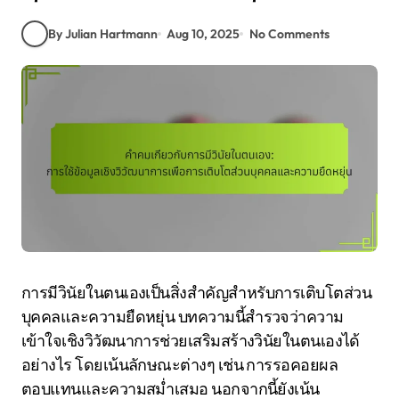
By Julian Hartmann
Aug 10, 2025
No Comments
การมีวินัยในตนเองเป็นสิ่งสำคัญสำหรับการเติบโตส่วน
บุคคลและความยืดหยุ่น บทความนี้สำรวจว่าความ
เข้าใจเชิงวิวัฒนาการช่วยเสริมสร้างวินัยในตนเองได้
อย่างไร โดยเน้นลักษณะต่างๆ เช่น การรอคอยผล
ตอบแทนและความสม่ำเสมอ นอกจากนี้ยังเน้น