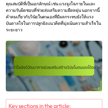
คุณสมบัติที่เป็นเอกลักษณ์ เช่น แรงจูงใจภายในและ
ความรับผิดชอบที่ช่วยส่งเสริมความยืดหยุ่น นอกจากนี้
คำคมเกี่ยวกับวินัยในตนเองที่มีผลกระทบยังให้แรง
บันดาลใจในการปลูกฝังแนวคิดที่มุ่งเน้นความสำเร็จใน
ระยะยาว
Key sections in the article: