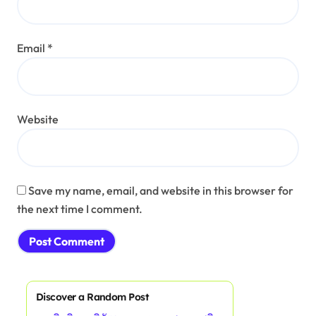
Email
*
Website
Save my name, email, and website in this browser for
the next time I comment.
Discover a Random Post