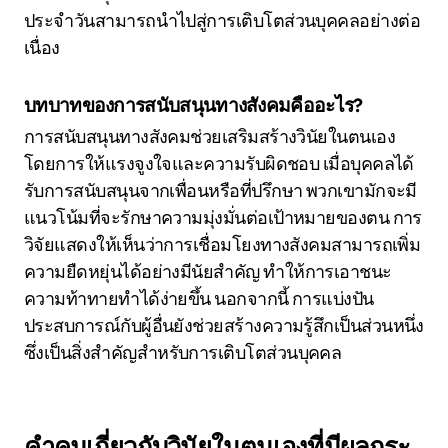
ประจำวันสามารถนำไปสู่การเติบโตส่วนบุคคลอย่างต่อ
เนื่อง
บทบาทของการสนับสนุนทางสังคมคืออะไร?
การสนับสนุนทางสังคมช่วยเสริมสร้างวินัยในตนเอง
โดยการให้แรงจูงใจและความรับผิดชอบ เมื่อบุคคลได้
รับการสนับสนุนจากเพื่อนหรือที่ปรึกษา พวกเขามักจะมี
แนวโน้มที่จะรักษาความมุ่งมั่นต่อเป้าหมายของตน การ
วิจัยแสดงให้เห็นว่าการเชื่อมโยงทางสังคมสามารถเพิ่ม
ความยืดหยุ่นได้อย่างมีนัยสำคัญ ทำให้การเอาชนะ
ความท้าทายทำได้ง่ายขึ้น นอกจากนี้ การแบ่งปัน
ประสบการณ์กับผู้อื่นยังช่วยสร้างความรู้สึกเป็นส่วนหนึ่ง
ซึ่งเป็นสิ่งสำคัญสำหรับการเติบโตส่วนบุคคล
คำคมเกี่ยวกับวินัยในตนเองที่มีผลกระ