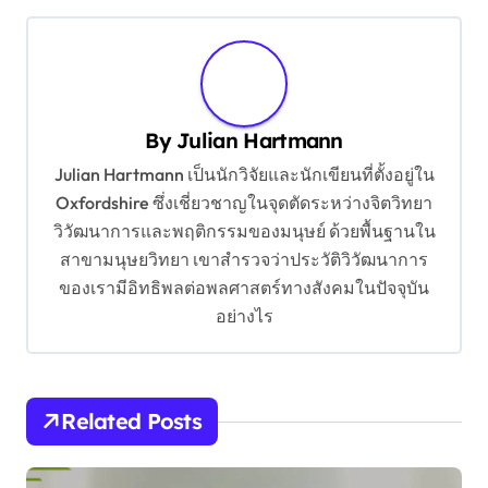
a
v
i
g
By
Julian Hartmann
a
Julian Hartmann เป็นนักวิจัยและนักเขียนที่ตั้งอยู่ใน
Oxfordshire ซึ่งเชี่ยวชาญในจุดตัดระหว่างจิตวิทยา
t
วิวัฒนาการและพฤติกรรมของมนุษย์ ด้วยพื้นฐานใน
i
สาขามนุษยวิทยา เขาสำรวจว่าประวัติวิวัฒนาการ
o
ของเรามีอิทธิพลต่อพลศาสตร์ทางสังคมในปัจจุบัน
n
อย่างไร
Related Posts