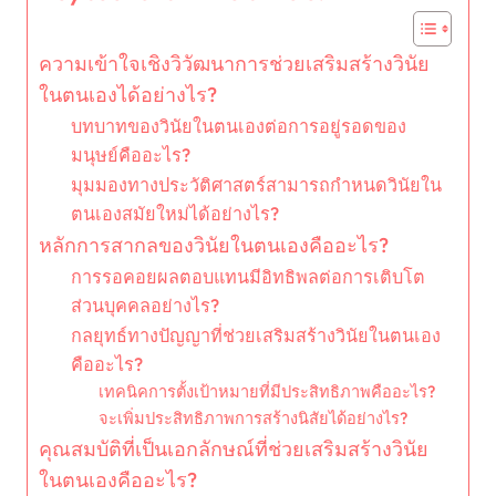
ความเข้าใจเชิงวิวัฒนาการช่วยเสริมสร้างวินัย
ในตนเองได้อย่างไร?
บทบาทของวินัยในตนเองต่อการอยู่รอดของ
มนุษย์คืออะไร?
มุมมองทางประวัติศาสตร์สามารถกำหนดวินัยใน
ตนเองสมัยใหม่ได้อย่างไร?
หลักการสากลของวินัยในตนเองคืออะไร?
การรอคอยผลตอบแทนมีอิทธิพลต่อการเติบโต
ส่วนบุคคลอย่างไร?
กลยุทธ์ทางปัญญาที่ช่วยเสริมสร้างวินัยในตนเอง
คืออะไร?
เทคนิคการตั้งเป้าหมายที่มีประสิทธิภาพคืออะไร?
จะเพิ่มประสิทธิภาพการสร้างนิสัยได้อย่างไร?
คุณสมบัติที่เป็นเอกลักษณ์ที่ช่วยเสริมสร้างวินัย
ในตนเองคืออะไร?