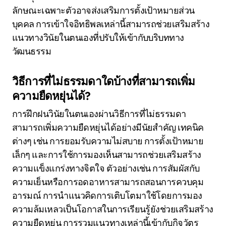
ลักษณะเฉพาะตัวอาจส่งเสริมการตั้งเป้าหมายส่วน
บุคคล การเข้าใจอิทธิพลเหล่านี้สามารถช่วยเสริมสร้าง
แนวทางวินัยในตนเองที่ปรับให้เข้ากับบริบททาง
วัฒนธรรม
วิธีการที่ไม่ธรรมดาใดบ้างที่สามารถเพิ่ม
ความยืดหยุ่นได้?
การฝึกฝนวินัยในตนเองผ่านวิธีการที่ไม่ธรรมดา
สามารถเพิ่มความยืดหยุ่นได้อย่างมีนัยสำคัญ เทคนิค
ต่างๆ เช่น การยอมรับความไม่สบาย การตั้งเป้าหมาย
เล็กๆ และการใช้การมองเห็นสามารถช่วยเสริมสร้าง
ความแข็งแกร่งทางจิตใจ ตัวอย่างเช่น การสัมผัสกับ
ความเย็นหรือการอดอาหารสามารถสอนการควบคุม
อารมณ์ การนำแนวคิดการเติบโตมาใช้โดยการมอง
ความล้มเหลวเป็นโอกาสในการเรียนรู้ยังช่วยเสริมสร้าง
ความยืดหยุ่น การรวมแนวทางเหล่านี้เข้ากับกิจวัตร