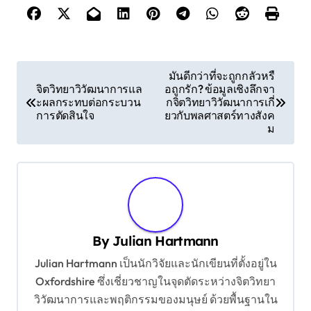
P
มันดีกว่าที่จะถูกกลัวหรื
จิตวิทยาวิวัฒนาการแล
อถูกรัก? ข้อมูลเชิงลึกจา
o
ะผลกระทบต่อกระบวน
กจิตวิทยาวิวัฒนาการเกี่
s
การตัดสินใจ
ยวกับพลศาสตร์ทางสังค
ม
t
n
a
v
i
By
Julian Hartmann
g
Julian Hartmann เป็นนักวิจัยและนักเขียนที่ตั้งอยู่ใน
a
Oxfordshire ซึ่งเชี่ยวชาญในจุดตัดระหว่างจิตวิทยา
t
วิวัฒนาการและพฤติกรรมของมนุษย์ ด้วยพื้นฐานใน