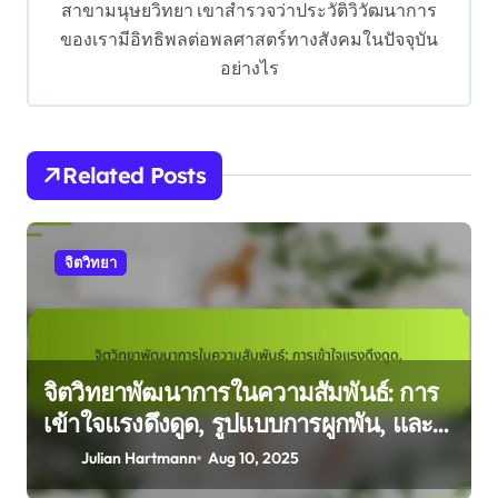
สาขามนุษยวิทยา เขาสำรวจว่าประวัติวิวัฒนาการ
i
ของเรามีอิทธิพลต่อพลศาสตร์ทางสังคมในปัจจุบัน
o
อย่างไร
n
Related Posts
จิตวิทยา
จิตวิทยาพัฒนาการในความสัมพันธ์: การ
เข้าใจแรงดึงดูด, รูปแบบการผูกพัน, และ
การเลือกคู่
Julian Hartmann
Aug 10, 2025